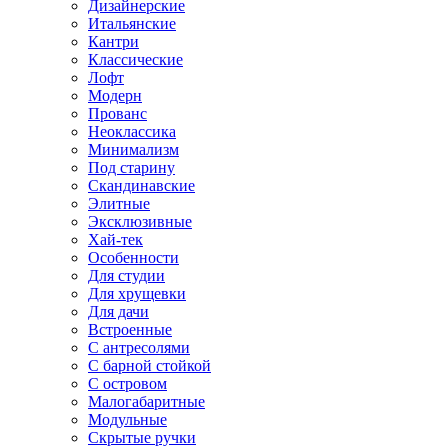
Дизайнерские
Итальянские
Кантри
Классические
Лофт
Модерн
Прованс
Неоклассика
Минимализм
Под старину
Скандинавские
Элитные
Эксклюзивные
Хай-тек
Особенности
Для студии
Для хрущевки
Для дачи
Встроенные
С антресолями
С барной стойкой
С островом
Малогабаритные
Модульные
Скрытые ручки