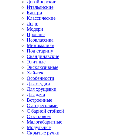
Дизайнерские
Итальянские
Кантри
Классические
Лофт
Модерн
Прованс
Неоклассика
Минимализм
Под старину
Скандинавские
Элитные
Эксклюзивные
Хай-тек
Особенности
Для студии
Для хрущевки
Для дачи
Встроенные
С антресолями
С барной стойкой
С островом
Малогабаритные
Модульные
Скрытые ручки