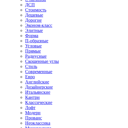
ДСП
Стоимость
Дешевые
Дорогие
Эконом-класс
Элитные
Форма
П-образные
Угловые
Прямые
Радиусные
Скошенные углы
Стиль
Современные
Евро
Английские
Дизайнерские
Итальянские
Кантри
Классические
Лофт
Модерн
Прованс
Неоклассика