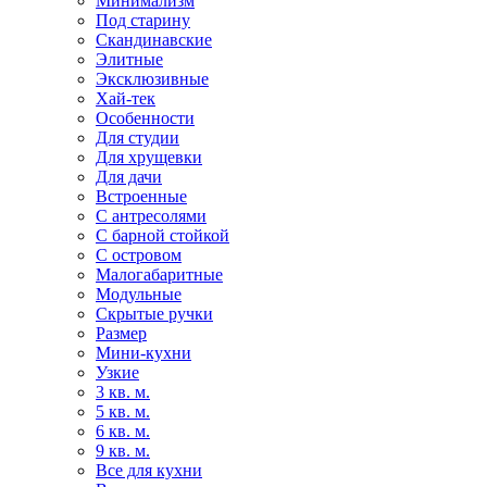
Минимализм
Под старину
Скандинавские
Элитные
Эксклюзивные
Хай-тек
Особенности
Для студии
Для хрущевки
Для дачи
Встроенные
С антресолями
С барной стойкой
С островом
Малогабаритные
Модульные
Скрытые ручки
Размер
Мини-кухни
Узкие
3 кв. м.
5 кв. м.
6 кв. м.
9 кв. м.
Все для кухни