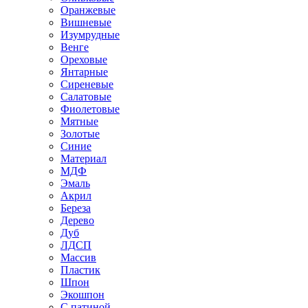
Оранжевые
Вишневые
Изумрудные
Венге
Ореховые
Янтарные
Сиреневые
Салатовые
Фиолетовые
Мятные
Золотые
Синие
Материал
МДФ
Эмаль
Акрил
Береза
Дерево
Дуб
ЛДСП
Массив
Пластик
Шпон
Экошпон
С патиной