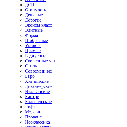
ДСП
Стоимость
Дешевые
Дорогие
Эконом-класс
Элитные
Форма
П-образные
Угловые
Прямые
Радиусные
Скошенные углы
Стиль
Современные
Евро
Английские
Дизайнерские
Итальянские
Кантри
Классические
Лофт
Модерн
Прованс
Неоклассика