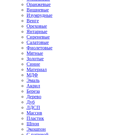
Оранжевые
Вишневые
Изумрудные
Венге
Ореховые
Янтарные
Сиреневые
Салатовые
Фиолетовые
Мятные
Золотые
Синие
Материал
МДФ
Эмаль
Акрил
Береза
Дерево
Дуб
ЛДСП
Массив
Пластик
Шпон
Экошпон
С патиной