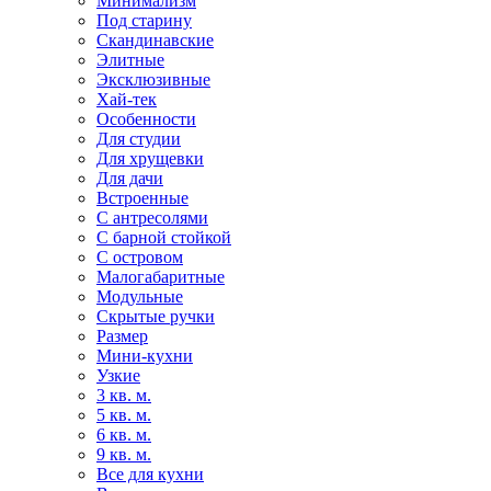
Минимализм
Под старину
Скандинавские
Элитные
Эксклюзивные
Хай-тек
Особенности
Для студии
Для хрущевки
Для дачи
Встроенные
С антресолями
С барной стойкой
С островом
Малогабаритные
Модульные
Скрытые ручки
Размер
Мини-кухни
Узкие
3 кв. м.
5 кв. м.
6 кв. м.
9 кв. м.
Все для кухни