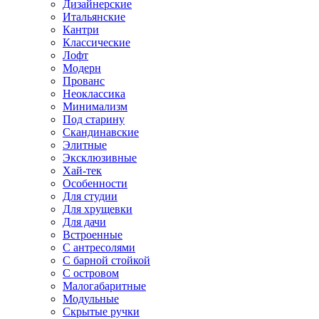
Дизайнерские
Итальянские
Кантри
Классические
Лофт
Модерн
Прованс
Неоклассика
Минимализм
Под старину
Скандинавские
Элитные
Эксклюзивные
Хай-тек
Особенности
Для студии
Для хрущевки
Для дачи
Встроенные
С антресолями
С барной стойкой
С островом
Малогабаритные
Модульные
Скрытые ручки