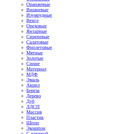
Оранжевые
Вишневые
Изумрудные
Венге
Ореховые
Янтарные
Сиреневые
Салатовые
Фиолетовые
Мятные
Золотые
Синие
Материал
МДФ
Эмаль
Акрил
Береза
Дерево
Дуб
ЛДСП
Массив
Пластик
Шпон
Экошпон
С патиной