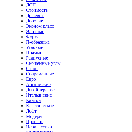
ДСП
Стоимость
Дешевые
Дорогие
Эконом-класс
Элитные
Форма
П-образные
Угловые
Прямые
Радиусные
Скошенные углы
Стиль
Современные
Евро
Английские
Дизайнерские
Итальянские
Кантри
Классические
Лофт
Модерн
Прованс
Неоклассика