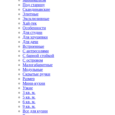
Минимализм
Под старину
Скандинавские
Элитные
Эксклюзивные
Хай-тек
Особенности
Для студии
Для хрущевки
Для дачи
Встроенные
С антресолями
С барной стойкой
С островом
Малогабаритные
Модульные
Скрытые ручки
Размер
Мини-кухни
Узкие
3 кв. м.
5 кв. м.
6 кв. м.
9 кв. м.
Все для кухни