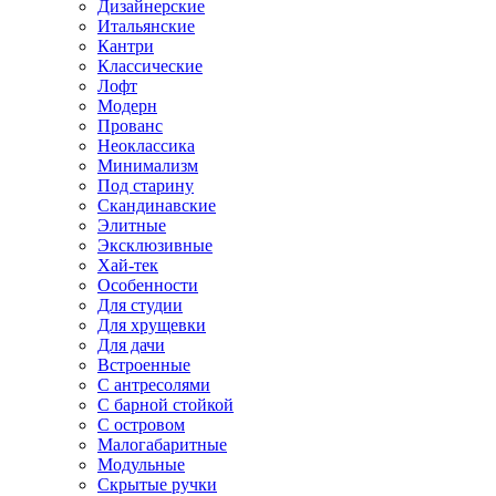
Дизайнерские
Итальянские
Кантри
Классические
Лофт
Модерн
Прованс
Неоклассика
Минимализм
Под старину
Скандинавские
Элитные
Эксклюзивные
Хай-тек
Особенности
Для студии
Для хрущевки
Для дачи
Встроенные
С антресолями
С барной стойкой
С островом
Малогабаритные
Модульные
Скрытые ручки