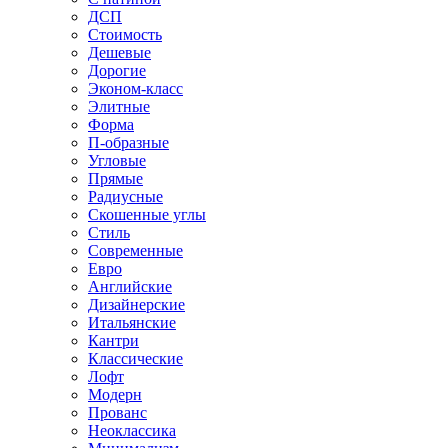
ДСП
Стоимость
Дешевые
Дорогие
Эконом-класс
Элитные
Форма
П-образные
Угловые
Прямые
Радиусные
Скошенные углы
Стиль
Современные
Евро
Английские
Дизайнерские
Итальянские
Кантри
Классические
Лофт
Модерн
Прованс
Неоклассика