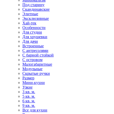
Минимализм
Под старину
Скандинавские
Элитные
Эксклюзивные
Хай-тек
Особенности
Для студии
Для хрущевки
Для дачи
Встроенные
С антресолями
С барной стойкой
С островом
Малогабаритные
Модульные
Скрытые ручки
Размер
Мини-кухни
Узкие
3 кв. м.
5 кв. м.
6 кв. м.
9 кв. м.
Все для кухни