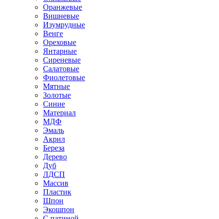
Оранжевые
Вишневые
Изумрудные
Венге
Ореховые
Янтарные
Сиреневые
Салатовые
Фиолетовые
Мятные
Золотые
Синие
Материал
МДФ
Эмаль
Акрил
Береза
Дерево
Дуб
ЛДСП
Массив
Пластик
Шпон
Экошпон
С патиной