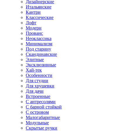
Дизайнерские
Итальянские
Кантри
Классические
Лофт
Модерн
Прованс
Неоклассика
Минимализм
Под старину
Скандинавские
Элитные
Эксклюзивные
Хай-тек
Особенности
Для студии
Для хрущевки
Для дачи
Встроенные
С антресолями
С барной стойкой
С островом
Малогабаритные
Модульные
Скрытые ручки