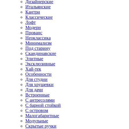
Дизайнерские
Итальянские
Кантри
Классические
Лофт
Модерн
Прованс
Неоклассика
Минимализм
Под старину
Скандинавские
Элитные
Эксклюзивные
Хай-тек
Особенности
Для студии
Для хрущевки
Для дачи
Встроенные
С антресолями
С барной стойкой
С островом
Малогабаритные
Модульные
Скрытые ручки