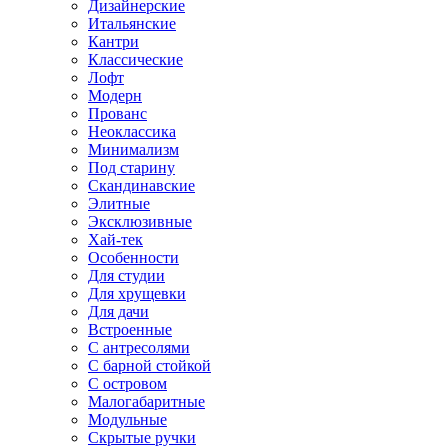
Дизайнерские
Итальянские
Кантри
Классические
Лофт
Модерн
Прованс
Неоклассика
Минимализм
Под старину
Скандинавские
Элитные
Эксклюзивные
Хай-тек
Особенности
Для студии
Для хрущевки
Для дачи
Встроенные
С антресолями
С барной стойкой
С островом
Малогабаритные
Модульные
Скрытые ручки