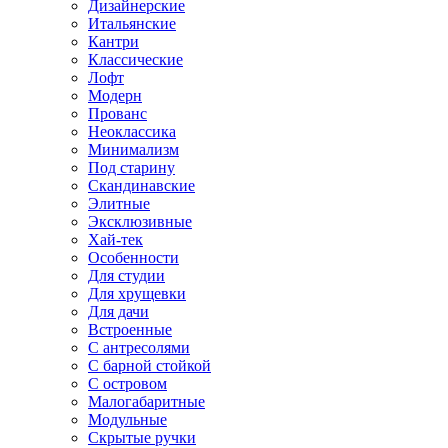
Дизайнерские
Итальянские
Кантри
Классические
Лофт
Модерн
Прованс
Неоклассика
Минимализм
Под старину
Скандинавские
Элитные
Эксклюзивные
Хай-тек
Особенности
Для студии
Для хрущевки
Для дачи
Встроенные
С антресолями
С барной стойкой
С островом
Малогабаритные
Модульные
Скрытые ручки