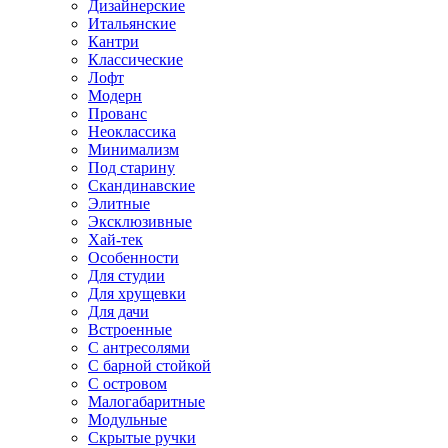
Дизайнерские
Итальянские
Кантри
Классические
Лофт
Модерн
Прованс
Неоклассика
Минимализм
Под старину
Скандинавские
Элитные
Эксклюзивные
Хай-тек
Особенности
Для студии
Для хрущевки
Для дачи
Встроенные
С антресолями
С барной стойкой
С островом
Малогабаритные
Модульные
Скрытые ручки