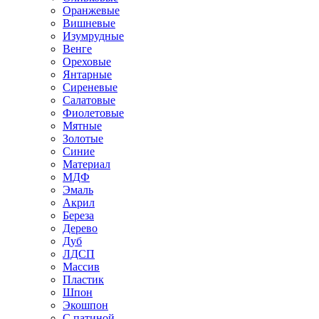
Оранжевые
Вишневые
Изумрудные
Венге
Ореховые
Янтарные
Сиреневые
Салатовые
Фиолетовые
Мятные
Золотые
Синие
Материал
МДФ
Эмаль
Акрил
Береза
Дерево
Дуб
ЛДСП
Массив
Пластик
Шпон
Экошпон
С патиной