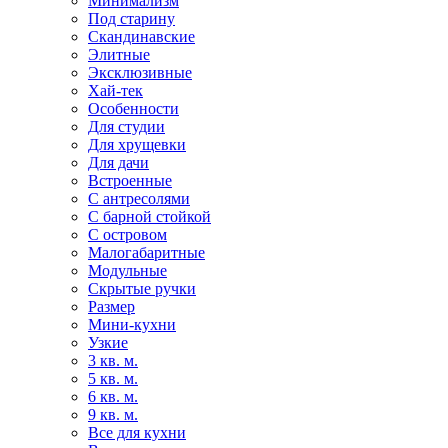
Минимализм
Под старину
Скандинавские
Элитные
Эксклюзивные
Хай-тек
Особенности
Для студии
Для хрущевки
Для дачи
Встроенные
С антресолями
С барной стойкой
С островом
Малогабаритные
Модульные
Скрытые ручки
Размер
Мини-кухни
Узкие
3 кв. м.
5 кв. м.
6 кв. м.
9 кв. м.
Все для кухни