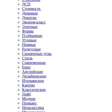
ДСП
Стоимость
Дешевые
Дорогие
Эконом-класс
Элитные
Форма
П-образные
Угловые
Прямые
Радиусные
Скошенные углы
Стиль
Современные
Евро
Английские
Дизайнерские
Итальянские
Кантри
Классические
Лофт
Модерн
Прованс
Неоклассика