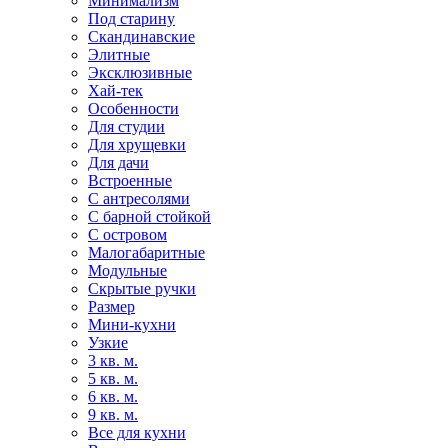
Минимализм
Под старину
Скандинавские
Элитные
Эксклюзивные
Хай-тек
Особенности
Для студии
Для хрущевки
Для дачи
Встроенные
С антресолями
С барной стойкой
С островом
Малогабаритные
Модульные
Скрытые ручки
Размер
Мини-кухни
Узкие
3 кв. м.
5 кв. м.
6 кв. м.
9 кв. м.
Все для кухни