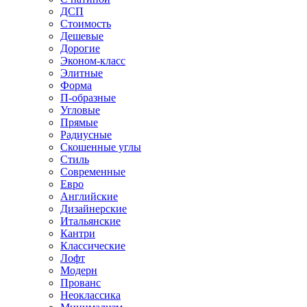
ДСП
Стоимость
Дешевые
Дорогие
Эконом-класс
Элитные
Форма
П-образные
Угловые
Прямые
Радиусные
Скошенные углы
Стиль
Современные
Евро
Английские
Дизайнерские
Итальянские
Кантри
Классические
Лофт
Модерн
Прованс
Неоклассика