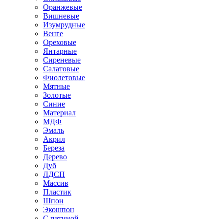
Оранжевые
Вишневые
Изумрудные
Венге
Ореховые
Янтарные
Сиреневые
Салатовые
Фиолетовые
Мятные
Золотые
Синие
Материал
МДФ
Эмаль
Акрил
Береза
Дерево
Дуб
ЛДСП
Массив
Пластик
Шпон
Экошпон
С патиной