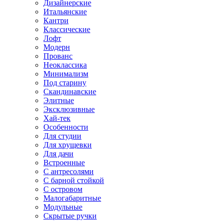
Дизайнерские
Итальянские
Кантри
Классические
Лофт
Модерн
Прованс
Неоклассика
Минимализм
Под старину
Скандинавские
Элитные
Эксклюзивные
Хай-тек
Особенности
Для студии
Для хрущевки
Для дачи
Встроенные
С антресолями
С барной стойкой
С островом
Малогабаритные
Модульные
Скрытые ручки