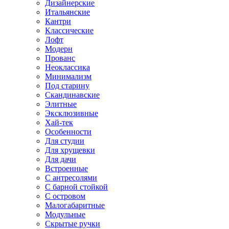
Дизайнерские
Итальянские
Кантри
Классические
Лофт
Модерн
Прованс
Неоклассика
Минимализм
Под старину
Скандинавские
Элитные
Эксклюзивные
Хай-тек
Особенности
Для студии
Для хрущевки
Для дачи
Встроенные
С антресолями
С барной стойкой
С островом
Малогабаритные
Модульные
Скрытые ручки