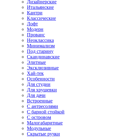
Дизайнерские
Итальянские
Кантри
Классические
Лофт
Модерн
Прованс
Неоклассика
Минимализм
Под старину
Скандинавские
Элитные
Эксклюзивные
Хай-тек
Особенности
Для студии
Для хрущевки
Для дачи
Встроенные
С антресолями
С барной стойкой
С островом
Малогабаритные
Модульные
Скрытые ручки