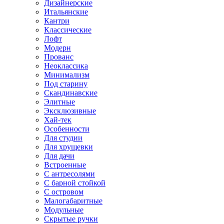
Дизайнерские
Итальянские
Кантри
Классические
Лофт
Модерн
Прованс
Неоклассика
Минимализм
Под старину
Скандинавские
Элитные
Эксклюзивные
Хай-тек
Особенности
Для студии
Для хрущевки
Для дачи
Встроенные
С антресолями
С барной стойкой
С островом
Малогабаритные
Модульные
Скрытые ручки