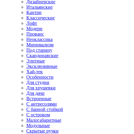
Дизайнерские
Итальянские
Кантри
Классические
Лофт
Модерн
Прованс
Неоклассика
Минимализм
Под старину
Скандинавские
Элитные
Эксклюзивные
Хай-тек
Особенности
Для студии
Для хрущевки
Для дачи
Встроенные
С антресолями
С барной стойкой
С островом
Малогабаритные
Модульные
Скрытые ручки