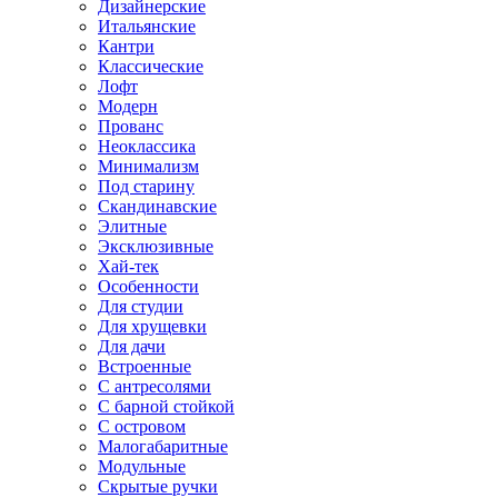
Дизайнерские
Итальянские
Кантри
Классические
Лофт
Модерн
Прованс
Неоклассика
Минимализм
Под старину
Скандинавские
Элитные
Эксклюзивные
Хай-тек
Особенности
Для студии
Для хрущевки
Для дачи
Встроенные
С антресолями
С барной стойкой
С островом
Малогабаритные
Модульные
Скрытые ручки