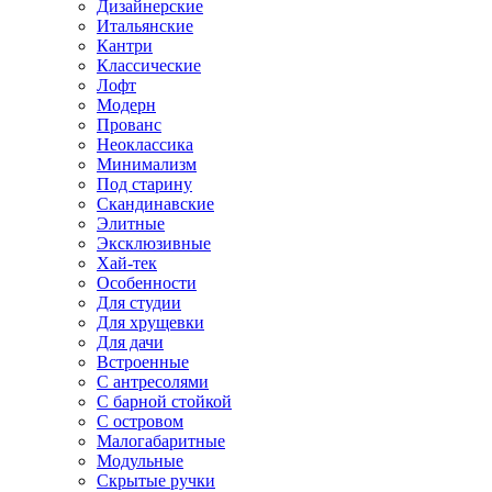
Дизайнерские
Итальянские
Кантри
Классические
Лофт
Модерн
Прованс
Неоклассика
Минимализм
Под старину
Скандинавские
Элитные
Эксклюзивные
Хай-тек
Особенности
Для студии
Для хрущевки
Для дачи
Встроенные
С антресолями
С барной стойкой
С островом
Малогабаритные
Модульные
Скрытые ручки