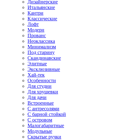
Дизайнерские
Итальянские
Кантри
Классические
Лофт
Модерн
Прованс
Неоклассика
Минимализм
Под старину
Скандинавские
Элитные
Эксклюзивные
Хай-тек
Особенности
Для студии
Для хрущевки
Для дачи
Встроенные
С антресолями
С барной стойкой
С островом
Малогабаритные
Модульные
Скрытые ручки