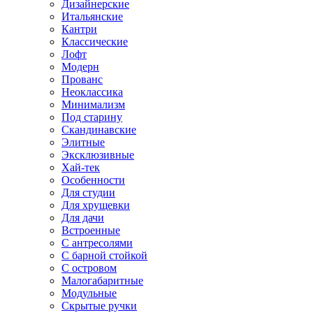
Дизайнерские
Итальянские
Кантри
Классические
Лофт
Модерн
Прованс
Неоклассика
Минимализм
Под старину
Скандинавские
Элитные
Эксклюзивные
Хай-тек
Особенности
Для студии
Для хрущевки
Для дачи
Встроенные
С антресолями
С барной стойкой
С островом
Малогабаритные
Модульные
Скрытые ручки