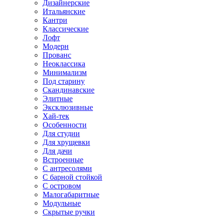
Дизайнерские
Итальянские
Кантри
Классические
Лофт
Модерн
Прованс
Неоклассика
Минимализм
Под старину
Скандинавские
Элитные
Эксклюзивные
Хай-тек
Особенности
Для студии
Для хрущевки
Для дачи
Встроенные
С антресолями
С барной стойкой
С островом
Малогабаритные
Модульные
Скрытые ручки