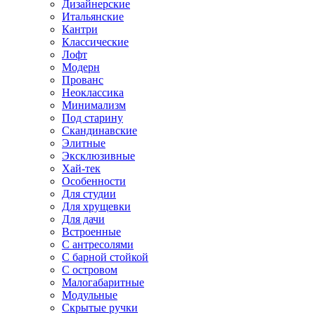
Дизайнерские
Итальянские
Кантри
Классические
Лофт
Модерн
Прованс
Неоклассика
Минимализм
Под старину
Скандинавские
Элитные
Эксклюзивные
Хай-тек
Особенности
Для студии
Для хрущевки
Для дачи
Встроенные
С антресолями
С барной стойкой
С островом
Малогабаритные
Модульные
Скрытые ручки