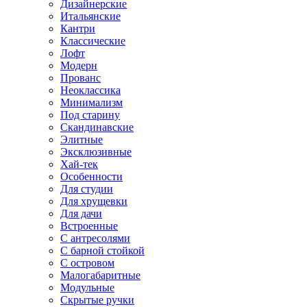
Дизайнерские
Итальянские
Кантри
Классические
Лофт
Модерн
Прованс
Неоклассика
Минимализм
Под старину
Скандинавские
Элитные
Эксклюзивные
Хай-тек
Особенности
Для студии
Для хрущевки
Для дачи
Встроенные
С антресолями
С барной стойкой
С островом
Малогабаритные
Модульные
Скрытые ручки