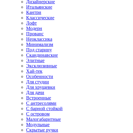
Дизайнерские
Итальянские
Кантри
Классические
Лофт
Модерн
Прованс
Неоклассика
Минимализм
Под старину
Скандинавские
Элитные
Эксклюзивные
Хай-тек
Особенности
Для студии
Для хрущевки
Для дачи
Встроенные
С антресолями
С барной стойкой
С островом
Малогабаритные
Модульные
Скрытые ручки