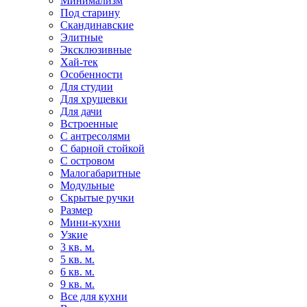
Минимализм
Под старину
Скандинавские
Элитные
Эксклюзивные
Хай-тек
Особенности
Для студии
Для хрущевки
Для дачи
Встроенные
С антресолями
С барной стойкой
С островом
Малогабаритные
Модульные
Скрытые ручки
Размер
Мини-кухни
Узкие
3 кв. м.
5 кв. м.
6 кв. м.
9 кв. м.
Все для кухни