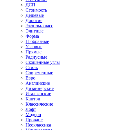
ДСП
Стоимость
Дешевые
Дорогие
Эконом-класс
Элитные
Форма
П-образные
Угловые
Прямые
Радиусные
Скошенные углы
Стиль
Современные
Евро
Английские
Дизайнерские
Итальянские
Кантри
Классические
Лофт
Модерн
Прованс
Неоклассика