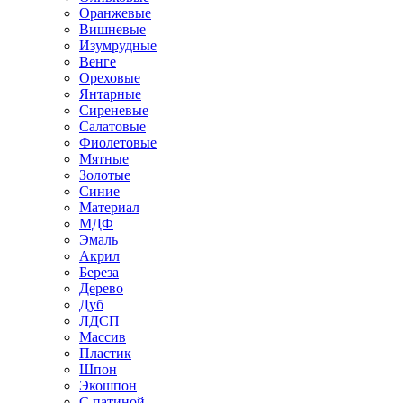
Оранжевые
Вишневые
Изумрудные
Венге
Ореховые
Янтарные
Сиреневые
Салатовые
Фиолетовые
Мятные
Золотые
Синие
Материал
МДФ
Эмаль
Акрил
Береза
Дерево
Дуб
ЛДСП
Массив
Пластик
Шпон
Экошпон
С патиной