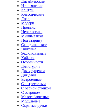
Дизайнерские
Итальянские
Кантри
Классические
Лофт
Модерн
Прованс
Неоклассика
Минимализм
Под старину
Скандинавские
Элитные
Эксклюзивные
Хай-тек
Особенности
Для студии
Для хрущевки
Для дачи
Встроенные
С антресолями
С барной стойкой
С островом
Малогабаритные
Модульные
Скрытые ручки