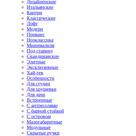
Дизайнерские
Итальянские
Кантри
Классические
Лофт
Модерн
Прованс
Неоклассика
Минимализм
Под старину
Скандинавские
Элитные
Эксклюзивные
Хай-тек
Особенности
Для студии
Для хрущевки
Для дачи
Встроенные
С антресолями
С барной стойкой
С островом
Малогабаритные
Модульные
Скрытые ручки