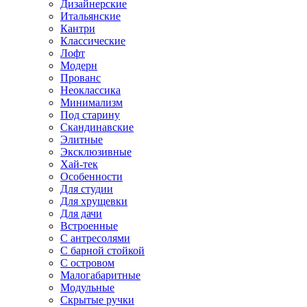
Дизайнерские
Итальянские
Кантри
Классические
Лофт
Модерн
Прованс
Неоклассика
Минимализм
Под старину
Скандинавские
Элитные
Эксклюзивные
Хай-тек
Особенности
Для студии
Для хрущевки
Для дачи
Встроенные
С антресолями
С барной стойкой
С островом
Малогабаритные
Модульные
Скрытые ручки