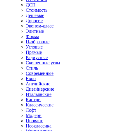
ДСП
Стоимость
Дешевые
Дорогие
Эконом-класс
Элитные
Форма
П-образные
Угловые
Прямые
Радиусные
Скошенные углы
Стиль
Современные
Евро
Английские
Дизайнерские
Итальянские
Кантри
Классические
Лофт
Модерн
Прованс
Неоклассика