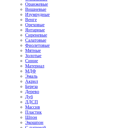
Оранжевые
Вишневые
Изумрудные
Венге
Ореховые
Янтарные
Сиреневые
Салатовые
Фиолетовые
Мятные
Золотые
Синие
Материал
МДФ
Эмаль
Акрил
Береза
Дерево
Дуб
ЛДСП
Массив
Пластик
Шпон
Экошпон
С патиной