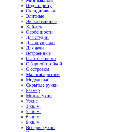
Минимализм
Под старину
Скандинавские
Элитные
Эксклюзивные
Хай-тек
Особенности
Для студии
Для хрущевки
Для дачи
Встроенные
С антресолями
С барной стойкой
С островом
Малогабаритные
Модульные
Скрытые ручки
Размер
Мини-кухни
Узкие
3 кв. м.
5 кв. м.
6 кв. м.
9 кв. м.
Все для кухни