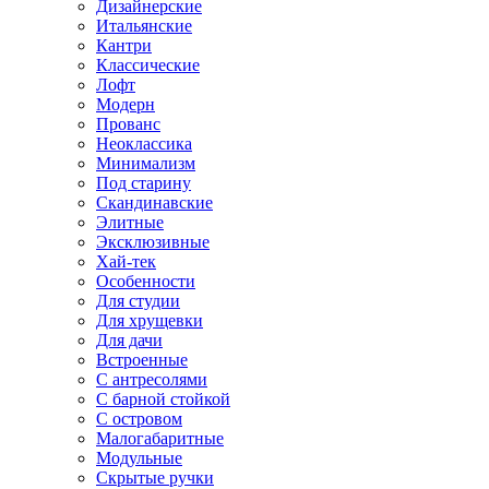
Дизайнерские
Итальянские
Кантри
Классические
Лофт
Модерн
Прованс
Неоклассика
Минимализм
Под старину
Скандинавские
Элитные
Эксклюзивные
Хай-тек
Особенности
Для студии
Для хрущевки
Для дачи
Встроенные
С антресолями
С барной стойкой
С островом
Малогабаритные
Модульные
Скрытые ручки