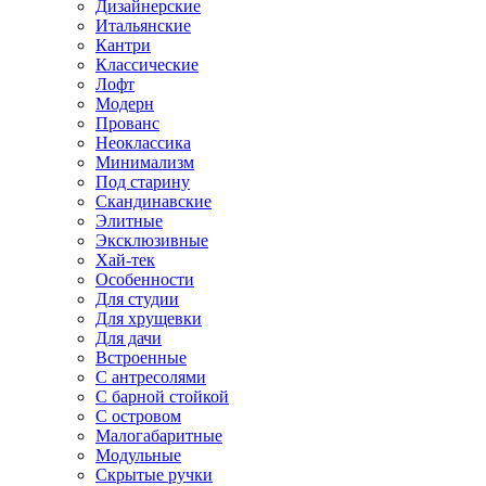
Дизайнерские
Итальянские
Кантри
Классические
Лофт
Модерн
Прованс
Неоклассика
Минимализм
Под старину
Скандинавские
Элитные
Эксклюзивные
Хай-тек
Особенности
Для студии
Для хрущевки
Для дачи
Встроенные
С антресолями
С барной стойкой
С островом
Малогабаритные
Модульные
Скрытые ручки