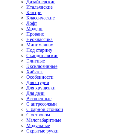
Дизайнерские
Итальянские
Кантри
Классические
Лофт
Модерн
Прованс
Неоклассика
Минимализм
Под старину
Скандинавские
Элитные
Эксклюзивные
Хай-тек
Особенности
Для студии
Для хрущевки
Для дачи
Встроенные
С антресолями
С барной стойкой
С островом
Малогабаритные
Модульные
Скрытые ручки