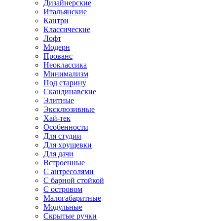
Дизайнерские
Итальянские
Кантри
Классические
Лофт
Модерн
Прованс
Неоклассика
Минимализм
Под старину
Скандинавские
Элитные
Эксклюзивные
Хай-тек
Особенности
Для студии
Для хрущевки
Для дачи
Встроенные
С антресолями
С барной стойкой
С островом
Малогабаритные
Модульные
Скрытые ручки