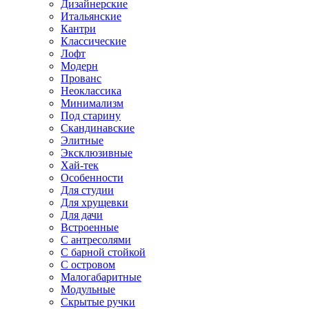
Дизайнерские
Итальянские
Кантри
Классические
Лофт
Модерн
Прованс
Неоклассика
Минимализм
Под старину
Скандинавские
Элитные
Эксклюзивные
Хай-тек
Особенности
Для студии
Для хрущевки
Для дачи
Встроенные
С антресолями
С барной стойкой
С островом
Малогабаритные
Модульные
Скрытые ручки