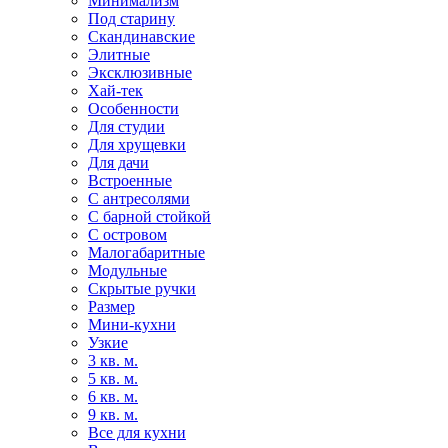
Минимализм
Под старину
Скандинавские
Элитные
Эксклюзивные
Хай-тек
Особенности
Для студии
Для хрущевки
Для дачи
Встроенные
С антресолями
С барной стойкой
С островом
Малогабаритные
Модульные
Скрытые ручки
Размер
Мини-кухни
Узкие
3 кв. м.
5 кв. м.
6 кв. м.
9 кв. м.
Все для кухни