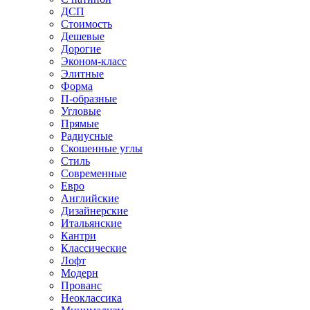
ДСП
Стоимость
Дешевые
Дорогие
Эконом-класс
Элитные
Форма
П-образные
Угловые
Прямые
Радиусные
Скошенные углы
Стиль
Современные
Евро
Английские
Дизайнерские
Итальянские
Кантри
Классические
Лофт
Модерн
Прованс
Неоклассика