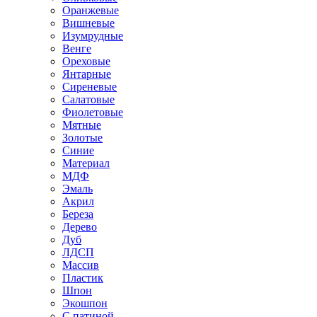
Оранжевые
Вишневые
Изумрудные
Венге
Ореховые
Янтарные
Сиреневые
Салатовые
Фиолетовые
Мятные
Золотые
Синие
Материал
МДФ
Эмаль
Акрил
Береза
Дерево
Дуб
ЛДСП
Массив
Пластик
Шпон
Экошпон
С патиной