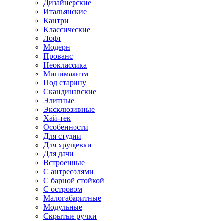
Дизайнерские
Итальянские
Кантри
Классические
Лофт
Модерн
Прованс
Неоклассика
Минимализм
Под старину
Скандинавские
Элитные
Эксклюзивные
Хай-тек
Особенности
Для студии
Для хрущевки
Для дачи
Встроенные
С антресолями
С барной стойкой
С островом
Малогабаритные
Модульные
Скрытые ручки