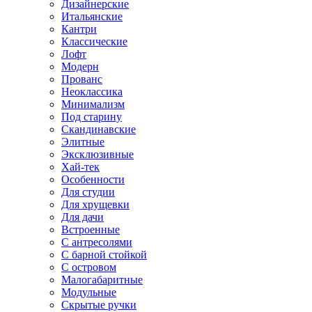
Дизайнерские
Итальянские
Кантри
Классические
Лофт
Модерн
Прованс
Неоклассика
Минимализм
Под старину
Скандинавские
Элитные
Эксклюзивные
Хай-тек
Особенности
Для студии
Для хрущевки
Для дачи
Встроенные
С антресолями
С барной стойкой
С островом
Малогабаритные
Модульные
Скрытые ручки