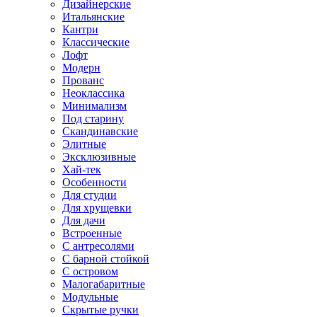
Дизайнерские
Итальянские
Кантри
Классические
Лофт
Модерн
Прованс
Неоклассика
Минимализм
Под старину
Скандинавские
Элитные
Эксклюзивные
Хай-тек
Особенности
Для студии
Для хрущевки
Для дачи
Встроенные
С антресолями
С барной стойкой
С островом
Малогабаритные
Модульные
Скрытые ручки