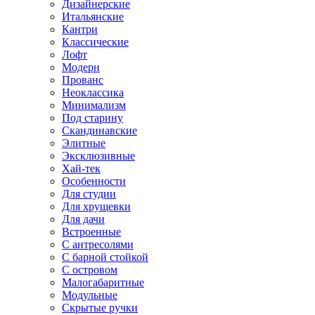
Дизайнерские
Итальянские
Кантри
Классические
Лофт
Модерн
Прованс
Неоклассика
Минимализм
Под старину
Скандинавские
Элитные
Эксклюзивные
Хай-тек
Особенности
Для студии
Для хрущевки
Для дачи
Встроенные
С антресолями
С барной стойкой
С островом
Малогабаритные
Модульные
Скрытые ручки