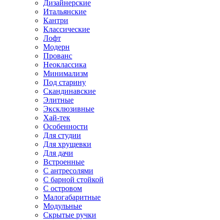
Дизайнерские
Итальянские
Кантри
Классические
Лофт
Модерн
Прованс
Неоклассика
Минимализм
Под старину
Скандинавские
Элитные
Эксклюзивные
Хай-тек
Особенности
Для студии
Для хрущевки
Для дачи
Встроенные
С антресолями
С барной стойкой
С островом
Малогабаритные
Модульные
Скрытые ручки