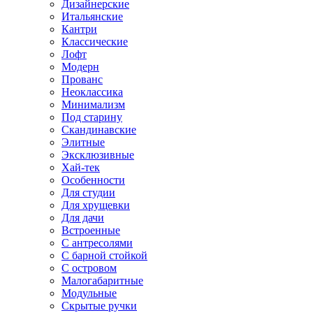
Дизайнерские
Итальянские
Кантри
Классические
Лофт
Модерн
Прованс
Неоклассика
Минимализм
Под старину
Скандинавские
Элитные
Эксклюзивные
Хай-тек
Особенности
Для студии
Для хрущевки
Для дачи
Встроенные
С антресолями
С барной стойкой
С островом
Малогабаритные
Модульные
Скрытые ручки