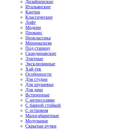
Дизайнерские
Итальянские
Кантри
Классические
Лофт
Модерн
Прованс
Неоклассика
Минимализм
Под старину
Скандинавские
Элитные
Эксклюзивные
Хай-тек
Особенности
Для студии
Для хрущевки
Для дачи
Встроенные
С антресолями
С барной стойкой
С островом
Малогабаритные
Модульные
Скрытые ручки