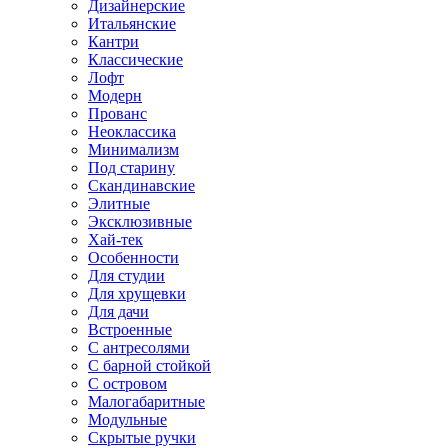
Дизайнерские
Итальянские
Кантри
Классические
Лофт
Модерн
Прованс
Неоклассика
Минимализм
Под старину
Скандинавские
Элитные
Эксклюзивные
Хай-тек
Особенности
Для студии
Для хрущевки
Для дачи
Встроенные
С антресолями
С барной стойкой
С островом
Малогабаритные
Модульные
Скрытые ручки