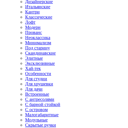
Дизайнерские
Итальянские
Кантри
Классические
Лофт
Модерн
Прованс
Неоклассика
Минимализм
Под старину
Скандинавские
Элитные
Эксклюзивные
Хай-тек
Особенности
Для студии
Для хрущевки
Для дачи
Встроенные
С антресолями
С барной стойкой
С островом
Малогабаритные
Модульные
Скрытые ручки