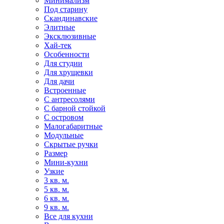
Минимализм
Под старину
Скандинавские
Элитные
Эксклюзивные
Хай-тек
Особенности
Для студии
Для хрущевки
Для дачи
Встроенные
С антресолями
С барной стойкой
С островом
Малогабаритные
Модульные
Скрытые ручки
Размер
Мини-кухни
Узкие
3 кв. м.
5 кв. м.
6 кв. м.
9 кв. м.
Все для кухни