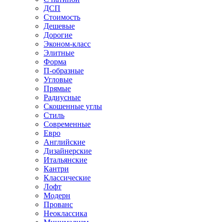
ДСП
Стоимость
Дешевые
Дорогие
Эконом-класс
Элитные
Форма
П-образные
Угловые
Прямые
Радиусные
Скошенные углы
Стиль
Современные
Евро
Английские
Дизайнерские
Итальянские
Кантри
Классические
Лофт
Модерн
Прованс
Неоклассика