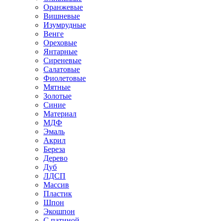
Оранжевые
Вишневые
Изумрудные
Венге
Ореховые
Янтарные
Сиреневые
Салатовые
Фиолетовые
Мятные
Золотые
Синие
Материал
МДФ
Эмаль
Акрил
Береза
Дерево
Дуб
ЛДСП
Массив
Пластик
Шпон
Экошпон
С патиной