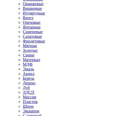
Оранжевые
Вишневые
Изумрудные
Венге
Ореховые
Янтарные
Сиреневые
Салатовые
Фиолетовые
Мятные
Золотые
Синие
Материал
МДФ
Эмаль
Акрил
Береза
Дерево
Дуб
ЛДСП
Массив
Пластик
Шпон
Экошпон
С патиной