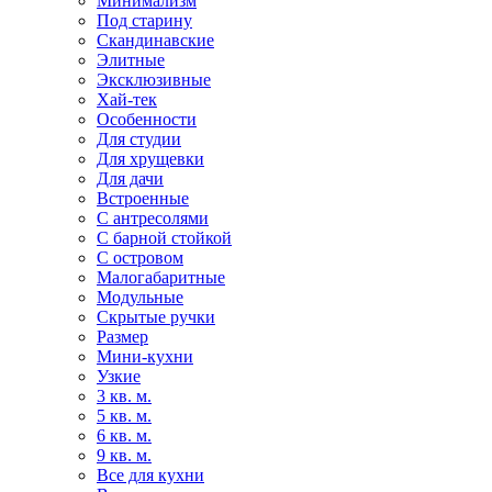
Минимализм
Под старину
Скандинавские
Элитные
Эксклюзивные
Хай-тек
Особенности
Для студии
Для хрущевки
Для дачи
Встроенные
С антресолями
С барной стойкой
С островом
Малогабаритные
Модульные
Скрытые ручки
Размер
Мини-кухни
Узкие
3 кв. м.
5 кв. м.
6 кв. м.
9 кв. м.
Все для кухни