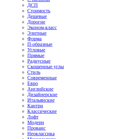
ДСП
Стоимость
Дешевые
Дорогие
Эконом-класс
Элитные
Форма
П-образные
Угловые
Прямые
Радиусные
Скошенные углы
Стиль
Современные
Евро
Английские
Дизайнерские
Итальянские
Кантри
Классические
Лофт
Модерн
Прованс
Неоклассика